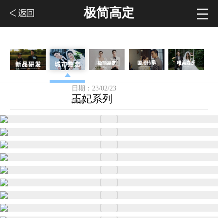
极简高定
关注度：6793
日期：23/02/23
王妃系列
摘要：